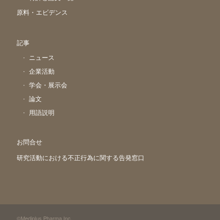
原料・エビデンス
記事
ニュース
企業活動
学会・展示会
論文
用語説明
お問合せ
研究活動における不正行為に関する告発窓口
©Mediplus Pharma,Inc.