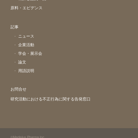
原料・エビデンス
記事
ニュース
企業活動
学会・展示会
論文
用語説明
お問合せ
研究活動における不正行為に関する告発窓口
©Mediplus Pharma,Inc.