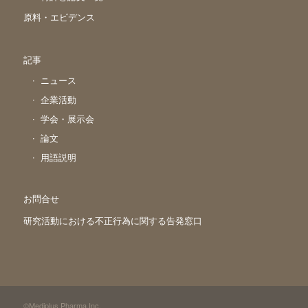
原料・エビデンス
記事
ニュース
企業活動
学会・展示会
論文
用語説明
お問合せ
研究活動における不正行為に関する告発窓口
©Mediplus Pharma,Inc.