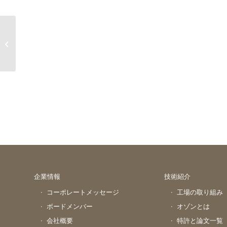
メチシリン（Methicillin）
企業情報
技術紹介
コーポレートメッセージ
工場の取り組み
ボードメンバー
オゾンとは
会社概要
特許と論文一覧