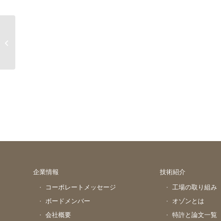
アレルギー(Allergy)
企業情報
技術紹介
コーポレートメッセージ
工場の取り組み
ボードメンバー
オゾンとは
会社概要
特許と論文一覧