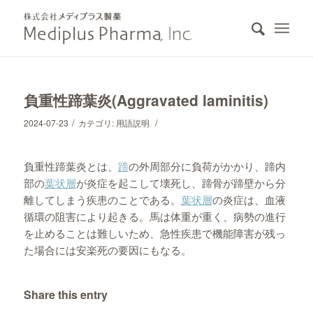
負重性蹄葉炎(Aggravated laminitis)
/
/
2024-07-23
カテゴリ:
用語説明
負重性蹄葉炎とは、
蹄
の外周部分に負荷がかかり、蹄内
部の
葉状層
が炎症を起こして壊死し、蹄骨が蹄壁から分
離してしまう疾患のことである。
葉状層
の炎症は、血液
循環の阻害により起きる。馬は体重が重く、病勢の進行
を止めることは難しいため、急性疾患で機能障害が残っ
た場合には安楽死の要因にもなる。
Share this entry