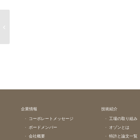
共有結合(Covalent bond)
企業情報
技術紹介
コーポレートメッセージ
工場の取り組み
ボードメンバー
オゾンとは
会社概要
特許と論文一覧