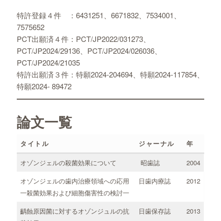
特許登録４件 ：6431251、6671832、7534001、
7575652
PCT出願済４件：PCT/JP2022/031273、
PCT/JP2024/29136、PCT/JP2024/026036、
PCT/JP2024/21035
特許出願済３件：特願2024-204694、特願2024-117854、
特願2024- 89472
論文一覧
タイトル
ジャーナル
年
オゾンジェルの殺菌効果について
昭歯誌
2004
オゾンジェルの歯内治療領域への応用
日歯内療誌
2012
一殺菌効果および細胞傷害性の検討一
齲蝕原因菌に対するオゾンジュルの抗
日歯保存誌
2013