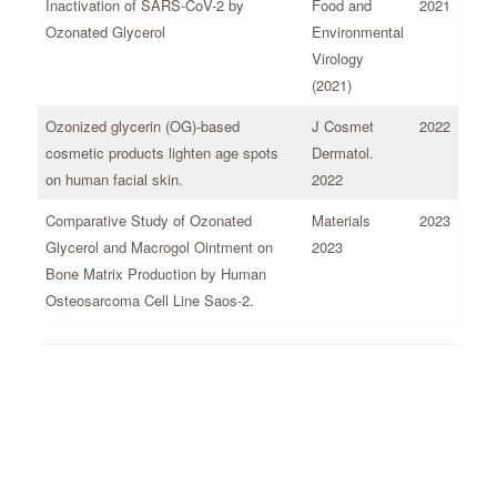
Inactivation of SARS-CoV-2 by
Food and
2021
Ozonated Glycerol
Environmental
Virology
(2021)
Ozonized glycerin (OG)-based
J Cosmet
2022
cosmetic products lighten age spots
Dermatol.
on human facial skin.
2022
Comparative Study of Ozonated
Materials
2023
Glycerol and Macrogol Ointment on
2023
Bone Matrix Production by Human
Osteosarcoma Cell Line Saos-2.