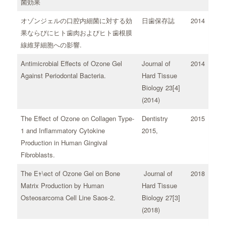
菌効果
オゾンジェルの口腔内細菌に対する効
日歯保存誌
2014
果ならびにヒト歯肉およびヒト歯根膜
線維芽細胞への影響.
Antimicrobial Effects of Ozone Gel
Journal of
2014
Against Periodontal Bacteria.
Hard Tissue
Biology 23[4]
(2014)
The Effect of Ozone on Collagen Type-
Dentistry
2015
1 and Inflammatory Cytokine
2015,
Production in Human Gingival
Fibroblasts.
The Eｬ\ect of Ozone Gel on Bone
Journal of
2018
Matrix Production by Human
Hard Tissue
Osteosarcoma Cell Line Saos-2.
Biology 27[3]
(2018)