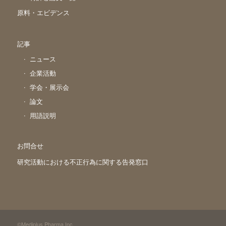
原料・エビデンス
記事
ニュース
企業活動
学会・展示会
論文
用語説明
お問合せ
研究活動における不正行為に関する告発窓口
©Mediplus Pharma,Inc.